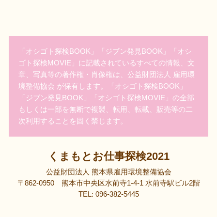
「オシゴト探検BOOK」「ジブン発見BOOK」「オシ
ゴト探検MOVIE」に記載されているすべての情報、文
章、写真等の著作権・肖像権は、公益財団法人 雇用環
境整備協会 が保有します。「オシゴト探検BOOK」
「ジブン発見BOOK」「オシゴト探検MOVIE」の全部
もしくは一部を無断で複製、転用、転載、販売等の二
次利用することを固く禁じます。
くまもとお仕事探検2021
公益財団法人 熊本県雇用環境整備協会
〒862-0950 熊本市中央区水前寺1-4-1 水前寺駅ビル2階
TEL: 096-382-5445