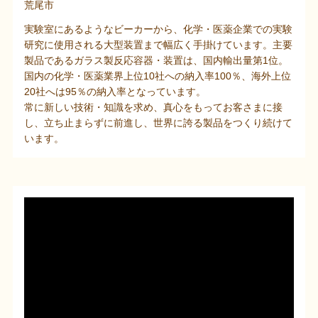
荒尾市
実験室にあるようなビーカーから、化学・医薬企業での実験
研究に使用される大型装置まで幅広く手掛けています。主要
製品であるガラス製反応容器・装置は、国内輸出量第1位。
国内の化学・医薬業界上位10社への納入率100％、海外上位
20社へは95％の納入率となっています。
常に新しい技術・知識を求め、真心をもってお客さまに接
し、立ち止まらずに前進し、世界に誇る製品をつくり続けて
います。